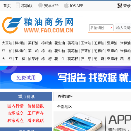
首页
移动版
安卓APP
IOS APP
登录
×
谷物细粉
大豆油
棕榈油
菜籽油
棉籽油
花生油
葵花油
玉米油
芝麻油
亚麻油
米糠油
豆 粕
棕榈粕
菜 粕
棉 粕
花生粕
葵花粕
胚芽粕
芝麻粕
亚麻粕
米糠粕
大 豆
工 棕
油菜籽
棉 籽
花 生
葵花籽
胚 芽
芝 麻
亚麻籽
稻 谷
谷物细粉
重点资讯
国内行情
价格指数
全部地区
市场成交
工厂库存
独家观点
看图说话