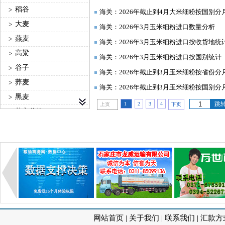
稻谷
>
海关：2026年截止到4月大米细粉按国别分
大麦
>
海关：2026年3月玉米细粉进口数量分析
燕麦
>
海关：2026年3月玉米细粉进口按收货地统
高粱
>
海关：2026年3月玉米细粉进口按国别统计
谷子
>
海关：2026年截止到3月玉米细粉按省份分
荞麦
>
海关：2026年截止到3月玉米细粉按国别分
黑麦
>
跳
1
2
3
4
上页
下页
其它谷物
>
油菜籽
>
棉籽
>
芝麻
>
花生
>
葵花籽
>
玉米胚芽
>
亚麻籽
>
网站首页
|
关于我们
|
联系我们
|
汇款方