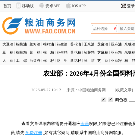
首页
移动版
安卓APP
IOS APP
登录
∨
品种选择
大豆油
棕榈油
菜籽油
棉籽油
花生油
葵花油
玉米油
芝麻油
亚麻油
米糠
豆 粕
棕榈粕
菜 粕
棉 粕
花生粕
葵花粕
胚芽粕
芝麻粕
亚麻粕
米糠
大 豆
工 棕
油菜籽
棉 籽
花 生
葵花籽
胚 芽
芝 麻
亚麻籽
稻 
农业部：2026年4月份全国饲
2026-05-27 19:12
来源：
中国粮油商务网
[收藏文章]
调色板
查看文章详细内容需要开通相应
会员
权限,如果您已经注册会
员,请先
免费注册
,如有其它疑问,请联系中国粮油商务网客服。